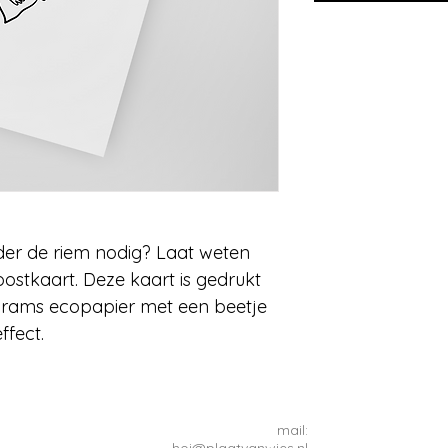
der de riem nodig? Laat weten
oostkaart. Deze kaart is gedrukt
grams ecopapier met een beetje
effect.
mail:
hoi@plaatvanwies.nl